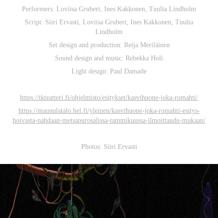
Performers: Loviisa Grubert, Ines Kakkonen, Tuulia Lindholm
Script: Siiri Ervasti, Loviisa Grubert, Ines Kakkonen, Tuulia
Lindholm
Set design and production: Reija Meriläinen
Sound design and music: Rebekka Holi
Light design: Paul Damade
https://tkteatteri.fi/ohjelmisto/esitykset/kasvihuone-joka-romahti/
https://maunulatalo.hel.fi/yleinen/kasvihuone-joka-romahti-esitys-
hoivasta-nahdaan-metsapurosalissa-tammikuussa-ilmoittaudu-mukaan/
Photos: Siiri Ervasti